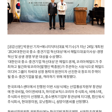
[공감신문] 박문선 기자=에너지닥터(대표 박기수)가 지난 24일 개최된
‘2024 대한민국 중소·중견기업 혁신대상’에서 헤럴드대표이사상-경영
혁신 및 상생 경영 부문 대상을 수상했다.
‘대한민국 중소·중견기업 혁신대상’은 헤럴드경제, 코리아헤럴드가 주
최하고 월간파워코리아(발행인 백종원)가 주관하는 시상식으로 헤럴드
미디어 그룹이 차세대 성장 동력의 원천이자 선진한국 창조의 주역이
될 중소·중견기업을 발굴, 격려하기 위해 제정됐다.
한국프레스센터에서 진행된 이번 시상식에는 산업통상자원부 장관상
에 한국비철, 아이앤씨테크, 하이로보틱스코리아 주식회사, 비에스텍,
주식회사 펀진이 선정됐고, 중소벤처기업부 장관상에 지디엠, 컴인워시
주식회사, 현대장미원, 유닛컴퍼니, 삼양이엠씨를 선정했다.