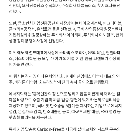
동반성장위원회 위원장상에는 한국지방재정공제회, 서울창조경제혁
신센터, 오케팅홀딩스 주식회사, 주식회사 다름플러스, 핫시즈너를 선
정했다.
또한, 중소벤처기업진흥공단 이사장상에는 바이오씨앤씨, 인크레더블,
콘크리트공작소, 유석토건 등을 선정했고, 국회 산업통상자원중소벤처
기업위원회 위원장상에는 주식회사 아이티이, 주식회사 이노핸즈, 한화
생명 정미경 명예사장이 선정됐다.
이 밖에도 헤럴드대표이사상에 스타벅스 코리아, GS리테일, 챈필라테
스, 에스티어학원 등 모두 47여 개의 기업·기관·인물·브랜드가 수상의
영예를 안았다.
이 행사는 김세영 아나운서의 사회, 센세이션엠에스 이승재 대표의 연
주, 바리톤 이승왕·소프라노 박혜진의 축하 공연으로 진행됐다.
에너지닥터는 '홍익인간의 정신으로 널리 기업을 이롭게 하자'라는 철
학을 바탕으로 수출 기업의 체급·업종·형편에 맞게 카본제로클리닉을
제공하고 있으며, 국내 첫 탄소중립 5단계를 제시하는 기업으로 에너지
절감, 온실가스 감축, 탄소배출권 등록, CBAM 씨밤 대응, ESG 경영 등
맞춤형 클리닉을 제공한다.
특히 기업 맞춤형 Carbon-Free를 제공해 설비 교체와 시스템 구축의