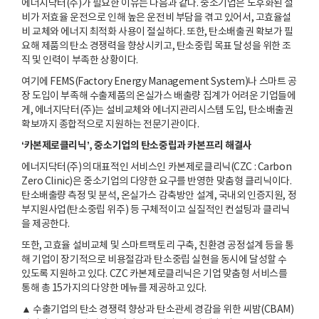
에너지닥터(주)가 필요한 이유는 다음과 같다. 중소기업은 노후화된 설
비가 저효율 운전으로 인해 높은 운전비 부담을 겪고 있어서, 고효율설
비 교체와 에너지 최적화 사용이 절실하다. 또한, 탄소배출권 확보가 필
요해 제품의 탄소 경쟁력을 향상시키고, 탄소중립 목표 달성을 위한 조
직 및 인력이 부족한 상황이다.
여기에 FEMS(Factory Energy Management System)나 스마트 공
장 도입이 부족해 수출제품의 온실가스 배출량 집계가 어려운 기업들에
게, 에너지닥터(주)는 설비교체와 에너지관리시스템 도입, 탄소배출권
확보까지 종합적으로 지원하는 전문기관이다.
‘카본제로클리닉’, 중소기업의 탄소중립과 카본프리 해결사
에너지닥터(주)의 대표적인 서비스인 카본제로클리닉(CZC : Carbon
Zero Clinic)은 중소기업의 다양한 요구를 반영한 맞춤형 클리닉이다.
탄소배출량 측정 및 분석, 온실가스 감축방안 설계, 국내외 인증지원, 정
부지원사업(탄소중립 위주) 등 구체적이고 실질적인 컨설팅과 클리닉
을 제공한다.
또한, 고효율 설비교체 및 스마트팩토리 구축, 친환경 공정설계 등을 통
해 기업이 장기적으로 비용절감과 탄소중립 실현을 동시에 달성할 수
있도록 지원하고 있다. CZC 카본제로클리닉은 기업 맞춤형 서비스를
통해 총 15가지의 다양한 메뉴를 제공하고 있다.
▲ 수출기업의 탄소 경쟁력 향상과 탄소관세 경감을 위한 씨밤(CBAM)