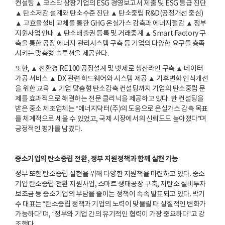
컨설팅 ▲ 코스닥 상장기업의 ESG 경영보고서 제출 및 ESG 등급 진단
▲ 탄소저감 설계와 탄소수준 진단 ▲ 탄소중립 R&D(공정개선 중심)
▲ 고효율설비 교체를 통한 GHG 온실가스 감축과 에너지절감 ▲ 정부
지원사업 안내 ▲ 탄소배출권 등록 및 거래중계 ▲ Smart Factory 구
축을 통한 공장 에너지 관리시스템 구축 등 기업의 다양한 요구를 충족
시키는 맞춤형 솔루션을 제공한다.
또한, ▲ 친환경 RE100 공정설계 및 넷제로 생산라인 구축 ▲ 데이터
가공 서비스 ▲ DX 관련 하드웨어와 시스템 제공 ▲ 기후변화 인식개선
을 위한 교육 ▲ 기업 맞춤형 탄소감축 컨설팅까지 기업의 탄소중립 문
제를 효과적으로 해결하는 전문 클리닉을 제공하고 있다. 한 컨설팅을
받은 중소 제조업체는 “에너지닥터(주)의 도움으로 온실가스 감축 목표
를 체계적으로 세울 수 있었고, 국제 시장에서의 신뢰도도 높아졌다”며
긍정적인 평가를 남겼다.
중소기업의 탄소중립 전환, 정부 지원정책과 함께 실현 가능
정부 또한 탄소중립 실현을 위해 다양한 지원책을 마련하고 있다. 중소
기업 탄소중립 전환 지원사업, 스마트 생태공장 구축, 저탄소 설비투자
보조금 등 중소기업의 부담을 줄이는 정책이 속속 발표되고 있다. 박기
수 대표는 “탄소중립 정책과 기업의 노력이 맞물릴 때 실질적인 변화가
가능하다”며, “정부와 기업 간의 유기적인 협력이 가장 중요하다”고 강
조했다.