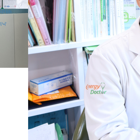
지닥터㈜
리닉’